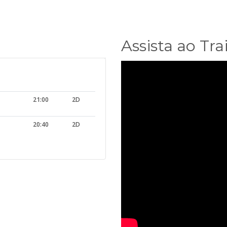
Assista ao Trai
21:00
2D
20:40
2D