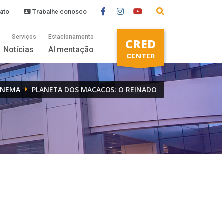
ato
Trabalhe conosco
Serviços
Estacionamento
CRED
Notícias
Alimentação
CENTER
INEMA
PLANETA DOS MACACOS: O REINADO