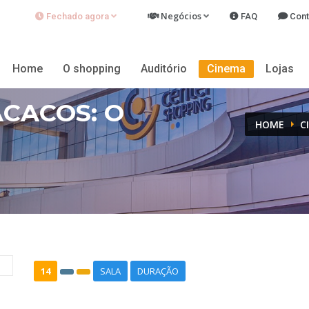
Negócios
Fechado
agora
FAQ
Cont
 Sábado: 10h às 22h
e Feriados: 14h às 20h
Home
O shopping
Auditório
Cinema
Lojas
CACOS: O
HOME
C
14
SALA
DURAÇÃO