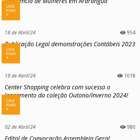
Resiliência de Mulheres em Araranguá
Leia
mais
+
18 de Abril/24
954
Publicação Legal demonstrações Contábeis 2023
Leia
mais
+
18 de Abril/24
1018
Center Shopping celebra com sucesso o
lançamento da coleção Outono/Inverno 2024!
Leia
mais
+
02 de Abril/24
980
Edital de Convocação Assembleia Geral