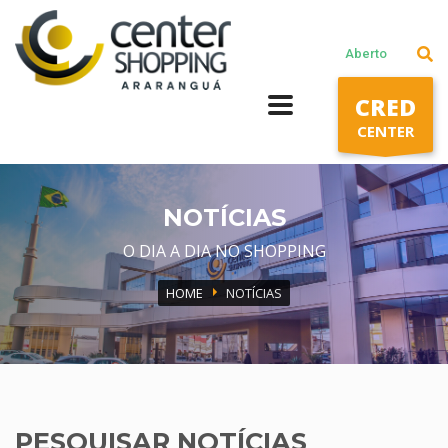
Lojas
Aberto
Praça de alimentação
CRED
Cinema
CENTER
Segunda a Sábado: 10h às 22h
Domingos e Feriados: 14h às 20h
NOTÍCIAS
O DIA A DIA NO SHOPPING
HOME
NOTÍCIAS
PESQUISAR NOTÍCIAS