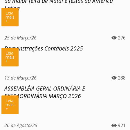
da maior feira de Natal e festas da América
Latina
Leia
mais
+
25 de Março/26
276
Demonstrações Contábeis 2025
Leia
mais
+
13 de Março/26
288
ASSEMBLÉIA GERAL ORDINÁRIA E
EXTRAORDINÁRIA MARÇO 2026
Leia
mais
+
26 de Agosto/25
921