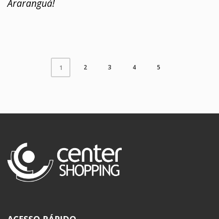
Araranguá!
2
3
4
5
1