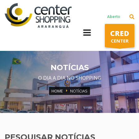
Lojas
Aberto
Praça de alimentação
CRED
Cinema
CENTER
Segunda a Sábado: 10h às 22h
Domingos e Feriados: 14h às 20h
NOTÍCIAS
O DIA A DIA NO SHOPPING
HOME
NOTÍCIAS
PESQUISAR NOTÍCIAS