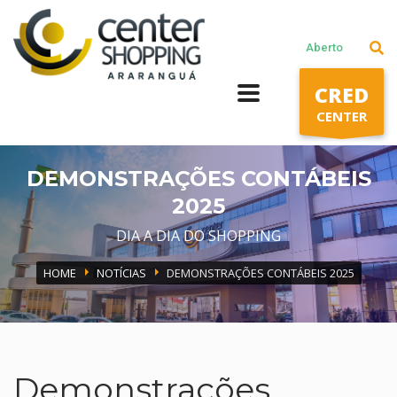
Lojas
Aberto
Praça de alimentação
CRED
Cinema
CENTER
Segunda a Sábado: 10h às 22h
DEMONSTRAÇÕES CONTÁBEIS
Domingos e Feriados: 14h às 20h
2025
DIA A DIA DO SHOPPING
HOME
NOTÍCIAS
DEMONSTRAÇÕES CONTÁBEIS 2025
Demonstrações