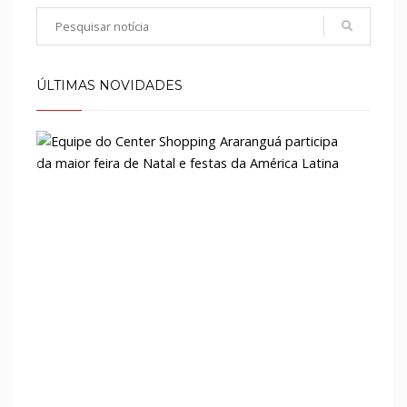
ÚLTIMAS NOVIDADES
Equi
do
Cent
Shop
Arar
parti
da
maio
feira
de
Natal
e
festa