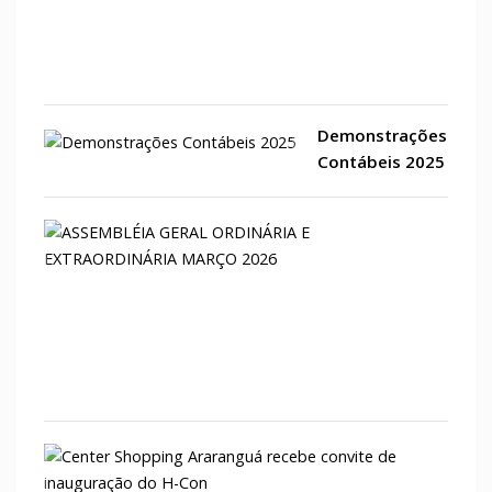
da
Amér
Latin
Demonstrações
Contábeis 2025
ASSE
GERA
ORDI
E
EXTR
MAR
2026
Cent
Shop