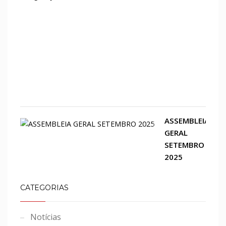
Arar
rece
convi
de
inau
do
H-
Con
ASSEMBLEIA
GERAL
SETEMBRO
2025
CATEGORIAS
Notícias