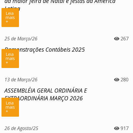
da maior feira de Natal e festas da América
Latina
Leia
mais
+
25 de Março/26
267
Demonstrações Contábeis 2025
Leia
mais
+
13 de Março/26
280
ASSEMBLÉIA GERAL ORDINÁRIA E
EXTRAORDINÁRIA MARÇO 2026
Leia
mais
+
26 de Agosto/25
917