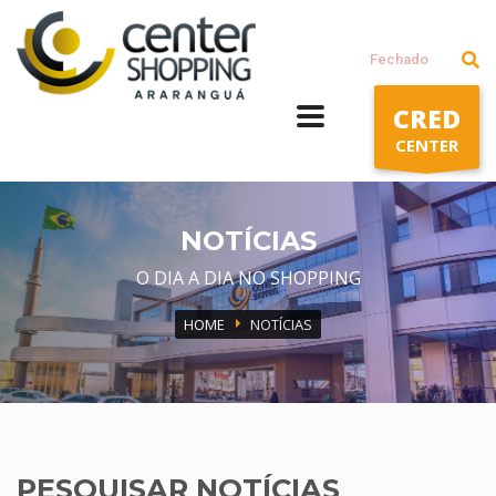
Lojas
Fechado
Praça de alimentação
CRED
Cinema
CENTER
Segunda a Sábado: 10h às 22h
Domingos e Feriados: 14h às 20h
NOTÍCIAS
O DIA A DIA NO SHOPPING
HOME
NOTÍCIAS
PESQUISAR NOTÍCIAS