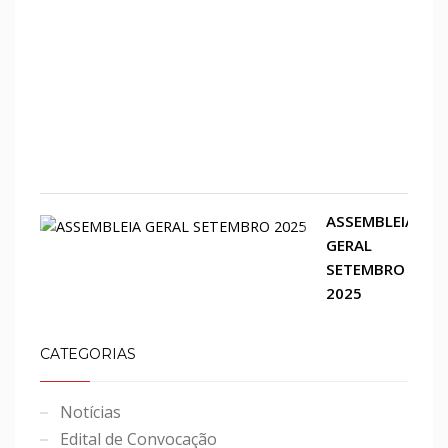
rece
convi
de
inau
do
H-
Con
ASSEMBLEIA
GERAL
SETEMBRO
2025
CATEGORIAS
Notícias
Edital de Convocação