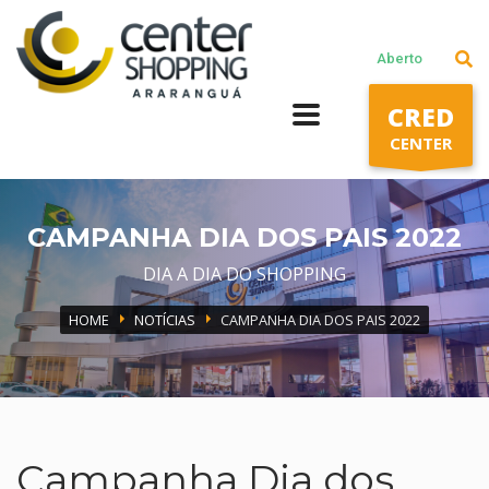
Lojas
Aberto
Praça de alimentação
CRED
Cinema
CENTER
Segunda a Sábado: 10h às 22h
Domingos e Feriados: 14h às 20h
CAMPANHA DIA DOS PAIS 2022
DIA A DIA DO SHOPPING
HOME
NOTÍCIAS
CAMPANHA DIA DOS PAIS 2022
Campanha Dia dos