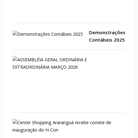
Amér
Latin
Demonstrações
Contábeis 2025
ASSE
GERA
ORDI
E
EXTR
MAR
2026
Cent
Shop
Arar