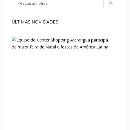
ÚLTIMAS NOVIDADES
Equi
do
Cent
Shop
Arar
parti
da
maio
feira
de
Natal
e
festa
da